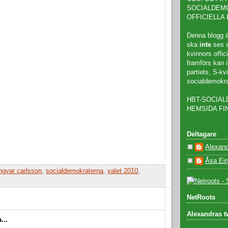
SOCIALDEM
OFFICIELLA
Denna blogg 
ska
inte
ses s
kvinnors offic
framförs kan i
partiets, S-k
socialdemokra
HBT-SOCIA
HEMSIDA F
Deltagare
Alexand
Åsa Ei
ingvar carlsson
,
socialdemokraterna
,
valet 2010
,
NetRoots
Alexandras t
...