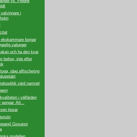
ander vs. Fredrik
ldt
 valvinnare i
holm
!
itat
 ekokammare borgar
rgerlig valseger
kakan och ha den kvar
er behov, inte efter
ok
stuga, idag affischering
alupptakt
ndspolitik värd namnet
gern
kvaliteten i välfärden
 pengar. Att...
sen tipsar
teriskt
ggare] Giovanni
a
nska modellen