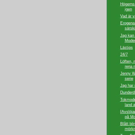
Högerns 
igen
Vad är v
Erogena
särsk
Jag kan 
Moder
Lästips
24/7
Löften, 
rena r
Jenny Wr
serie
Jag har 
Dunderdu
Tokmode
land a
[Avslöja
på Mo
Blått blir
mörkr