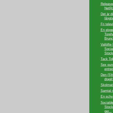
Release
NetRo
Det är di
långt
Fri telev
En eloge 
Tore
Brunc
Vallöfte 
Socia
Stock
Tack To
Sex punk
entre
Den (S)t
dragit
Skolmat
Samtal 
En schys
Socialde
Stock
ger...