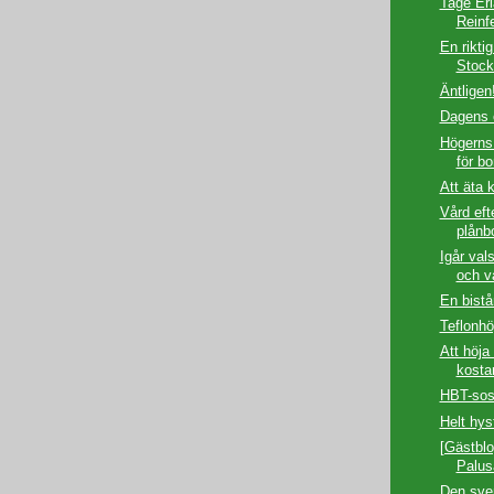
Tage Erl
Reinfe
En riktig
Stock
Äntligen
Dagens c
Högerns
för bo
Att äta 
Vård eft
plånb
Igår val
och v
En bistå
Teflonhö
Att höja 
kostar
HBT-sos
Helt hys
[Gästblo
Palus
Den sve