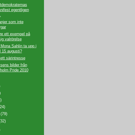
stdemokraternas
nifest egentligen
.
njer som inte
ygar
are ett exempel på
ig valrörelse
Mona Sahlin ta upp i
al 15 augusti?
 ett särintresse
ens bilder från
holm Pride 2010
)
)
)
24)
i
(79)
(32)
)