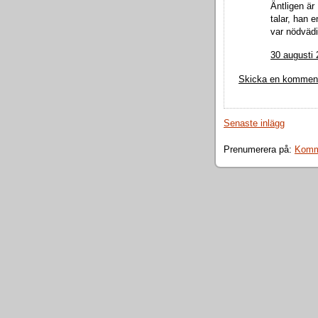
Äntligen är 
talar, han 
var nödvädig
30 augusti 
Skicka en kommen
Senaste inlägg
Prenumerera på:
Komme