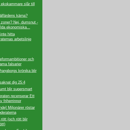
ekokammare slår till
älfärdens kärna?
 zoner? Nej, dumsnut -
ilda ekonomiska...
inte hitta
aternas arbetslinje
reformambitioner och
ama falsarier
angborgs krönika blir
saknat dig 25:4
mt blir supersmart
raten recenserar Ett
v friherrinnor
nde] Miljonärer röstar
deraterna
 rött (och rött blir
ött)