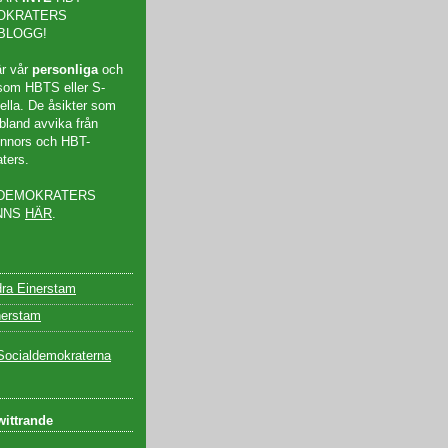
OKRATERS
 BLOGG!
är vår
personliga
och
om HBTS eller S-
iella. De åsikter som
bland avvika från
vinnors och HBT-
ters.
LDEMOKRATERS
INNS
HÄR
.
ra Einerstam
nerstam
wittrande