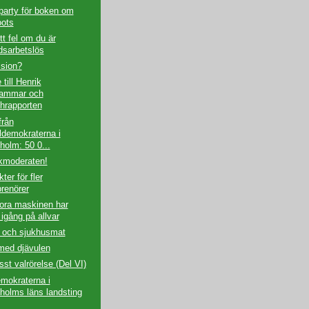
party för boken om
ots
tt fel om du är
idsarbetslös
ision?
till Henrik
hammar och
hrapporten
från
ldemokraterna i
holm: 50 0...
kmoderaten!
ter för fler
prenörer
ora maskinen har
 igång på allvar
 och sjukhusmat
med djävulen
st valrörelse (Del VI)
mokraterna i
holms läns landsting