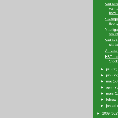
Vad Kri
valma
bord..
S-kampa
övert
Ytterlig
smuts
Vad ska 
sitt t
Att vara
HBT-soss
Stock
►
juli
(38)
►
juni
(79
►
maj
(58
►
april
(73
►
mars
(1
►
februar
►
januari
►
2009
(662