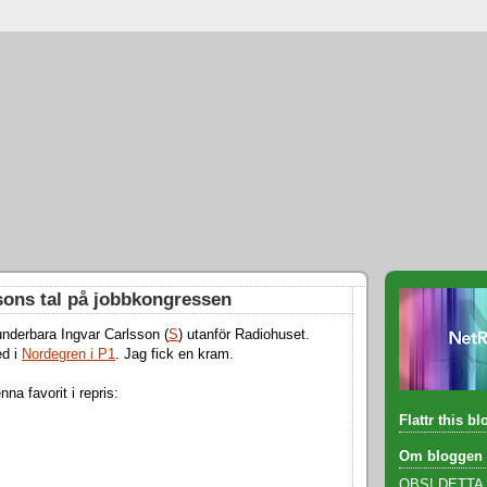
sons tal på jobbkongressen
 underbara Ingvar Carlsson (
S
) utanför Radiohuset.
ed i
Nordegren i P1
. Jag fick en kram.
na favorit i repris:
Flattr this bl
Om bloggen
OBS! DETTA