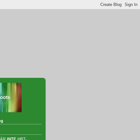
og
 ÄR
INTE
HBT-