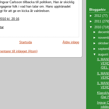
Ingvar Carlsson tillbacka till politiken, Han är skicklig
engagerar folk i vad han talar om. Hans upptränadet
Bloggarkiv
t för att ge en kicka åt valrörelsen.
►
2012
(77)
2010 kl. 20:16
►
2011
(279
▼
2010
(718
tar
►
decem
►
novem
Startsida
Äldre inlägg
►
oktobe
►
septem
ntarer till inlägget (Atom)
▼
august
IL MAN
VERD
(DEL I
IL MAN
VERD
IL MAN
VER
Klasskly
(Del I
Ingvar C
jobbk