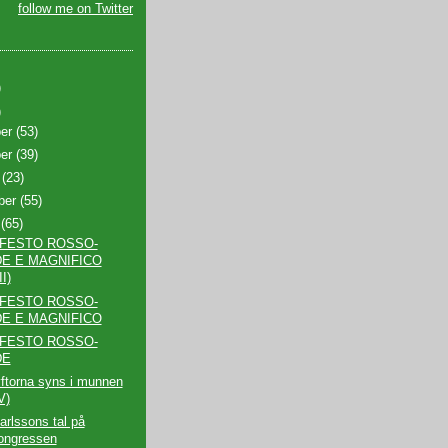
follow me on Twitter
)
)
ber
(53)
ber
(39)
r
(23)
ber
(55)
i
(65)
IFESTO ROSSO-
E E MAGNIFICO
I)
IFESTO ROSSO-
E E MAGNIFICO
IFESTO ROSSO-
DE
ftorna syns i munnen
V)
arlssons tal på
ongressen