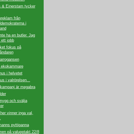
 & Einerstam tycker
oreklam från
ldemokraterna i
and
inte ha en butler. Jag
a ett jobb
ket fokus på
åndaren
 arrogansen
 ekokammare
hus i helvetet
us i valrörelsen...
lkampanj är megabra
lder
 mygg och svälja
er
cher vinner inga val,
.
manns pyttipanna
en på valupptakt 22/8