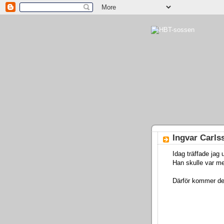
Ingvar Carls
Idag träffade jag
Han skulle var m
Därför kommer den